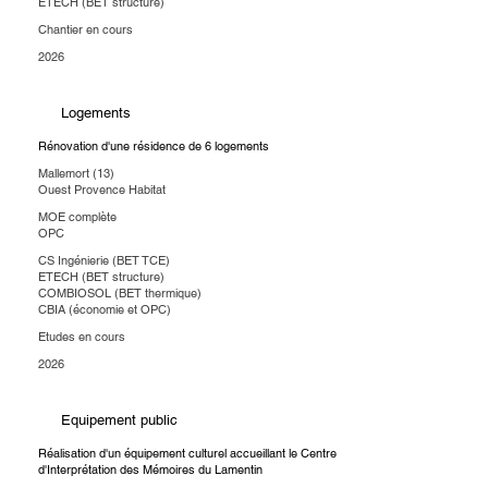
ETECH (BET structure)
Chantier en cours
2026
Logements
Rénovation d'une résidence de 6 logements
Mallemort (13)
Ouest Provence Habitat
MOE complète
OPC
CS Ingénierie (BET TCE)
ETECH (BET structure)
COMBIOSOL (BET thermique)
CBIA (économie et OPC)
Etudes en cours
2026
Equipement public
Réalisation d'un équipement culturel accueillant le Centre
d'Interprétation des Mémoires du Lamentin