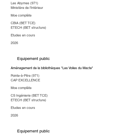
Les Abymes (971)
Ministère de l'Intérieur
Moe complète
CBIA (BET TCE)
ETECH (BET structure)
Etudes en cours
2026
Equipement public
Aménagement de la bibliothèques "Les Voiles du Macte"
Pointe-à-Pitre (971)
CAP EXCELLENCE
Moe complète
CS Ingénierie (BET TCE)
ETECH (BET structure)
Etudes en cours
2026
Equipement public