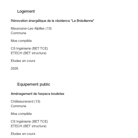
Logement
Rénovation énergétique de la résidence "La Brésilienne"
Maussane-Les-Alpilles (13)
Commune
Moe complète
CS Ingénierie (BET TCE)
ETECH (BET structure)
Etudes en cours
2026
Equipement public
Aménagement de l'espace boulistes
Châteaurenard (13)
Commune
Moe complète
CS Ingénierie (BET TCE)
ETECH (BET structure)
Etudes en cours