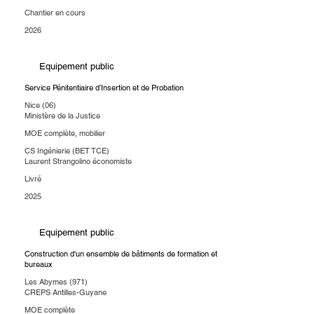
Chantier en cours
2026
Equipement public
Service Pénitentiaire d’Insertion et de Probation
Nice (06)
Ministère de la Justice
MOE complète, mobilier
CS Ingénierie (BET TCE)
Laurent Strangolino économiste
Livré
2025
Equipement public
Construction d'un ensemble de bâtiments de formation et
bureaux
Les Abymes (971)
CREPS Antilles-Guyane
MOE complète