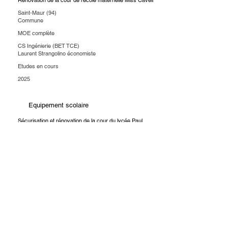
Rénovation de la cour de l'école maternelle Miss Cavell
Saint-Maur (94)
Commune
MOE complète
CS Ingénierie (BET TCE)
Laurent Strangolino économiste
Etudes en cours
2025
Equipement scolaire
Sécurisation et rénovation de la cour du lycée Paul
Doumer
Le Perreux-sur-Marne (94)
Conseil Régional IDF
MOE restreinte (PC)
CS Ingénierie (BET TCE)
ETECH (BET structure)
Consultation en cours
2025