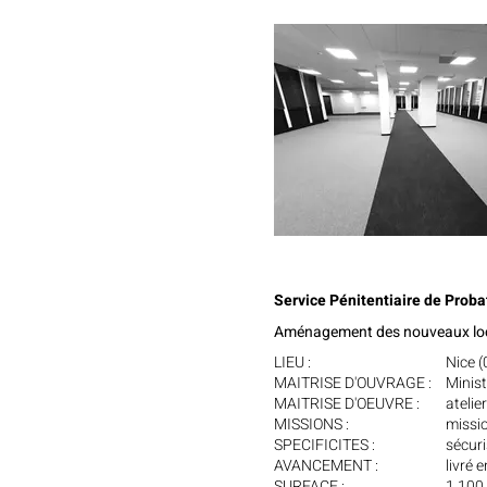
Service Pénitentiaire de Probat
Aménagement des nouveaux loc
LIEU :
Nice (
MAITRISE D'OUVRAGE :
Minist
MAITRISE D'OEUVRE :
atelie
MISSIONS :
missi
SPECIFICITES :
sécuri
AVANCEMENT :
livré 
SURFACE :
1 100